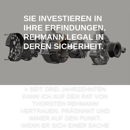
SIE INVESTIEREN IN
IHRE ERFINDUNGEN.
REHMANN.LEGAL IN
DEREN SICHERHEIT.
AKTUELLES
»
SEIT DREI JAHRZEHNTEN
KANN ICH AUF DEN RAT VON
THORSTEN REHMANN
VERTRAUEN. PRÄGNANT UND
IMMER AUF DEN PUNKT.
WENN ER SICH EINER SACHE