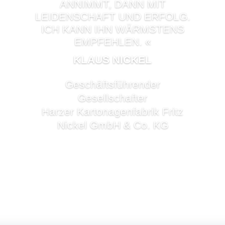
ANNIMMT, DANN MIT
LEIDENSCHAFT UND ERFOLG.
ICH KANN IHN WÄRMSTENS
EMPFEHLEN.
«
KLAUS NICKEL
Geschäftsführender
Gesellschafter
Harzer Kartonagenfabrik Fritz
Nickel GmbH & Co. KG